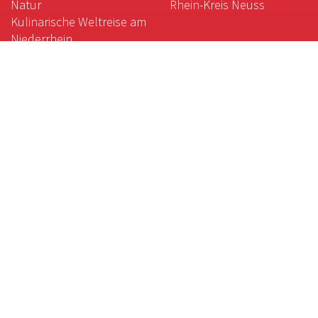
Natur
Rhein-Kreis Neuss
Kulinarische Weltreise am
Niederrhein
Gartenkunst am
Niederrhein
Das weiße Gold des
Niederrheins
Magische Orte:
Galgenberg, Krypta und
Co.
Der gute Geschmack des
Niederrheins