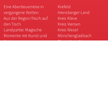
Eine Abenteuerreise in
Krefeld
vergangene Welten
Heinsberger Land
Aus der Region frisch auf
Kreis Kleve
den Tisch
Kreis Viersen
Landpartie: Magische
Kreis Wesel
Momente mit Kunst und
Mönchengladbach
Natur
Rhein-Kreis Neuss
Kulinarische Weltreise am
Niederrhein
Gartenkunst am
Niederrhein
Das weiße Gold des
Niederrheins
Magische Orte:
Galgenberg, Krypta und
Co.
Der gute Geschmack des
Niederrheins