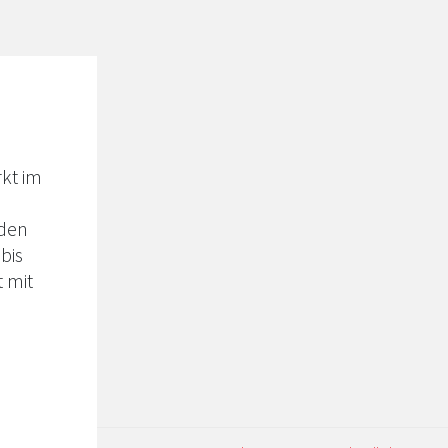
kt im
iden
bis
 mit
ken