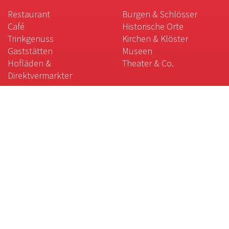
Restaurant
Burgen & Schlösser
Café
Historische Orte
Trinkgenuss
Kirchen & Klöster
Gaststätten
Museen
Hofläden &
Theater & Co.
Direktvermarkter