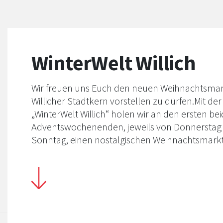
WinterWelt Willich
Wir freuen uns Euch den neuen Weihnachtsmar
Willicher Stadtkern vorstellen zu dürfen.Mit der
„WinterWelt Willich“ holen wir an den ersten be
Adventswochenenden, jeweils von Donnerstag 
Sonntag, einen nostalgischen Weihnachtsmarkt
traditionellen Holzhütten, Speisen und Geträn
nach Willich auf den Kaiserplatz.