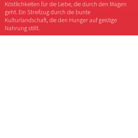
Köstlichkeiten für die Liebe, die durch den Magen
geht. Ein Streifzug durch die bunte
Kulturlandschaft, die den Hunger auf geistige
Nahrung stillt.
Rechtliches
Impressum
Cookie-Einstellungen
Datenschutzerklärung
Service