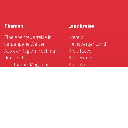
Themen
Landkreise
Eine Abenteuerreise in
Krefeld
vergangene Welten
Heinsberger Land
Aus der Region frisch auf
Kreis Kleve
den Tisch
Kreis Viersen
Landpartie: Magische
Kreis Wesel
Momente mit Kunst und
Mönchengladbach
Natur
Rhein-Kreis Neuss
Kulinarische Weltreise am
Niederrhein
Gartenkunst am
Niederrhein
Das weiße Gold des
Niederrheins
Magische Orte: