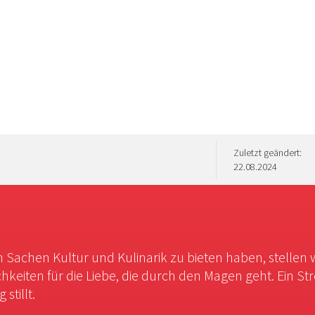
Zuletzt geändert:
22.08.2024
in Sachen Kultur und Kulinarik zu bieten haben, stellen 
chkeiten für die Liebe, die durch den Magen geht. Ein St
stillt.