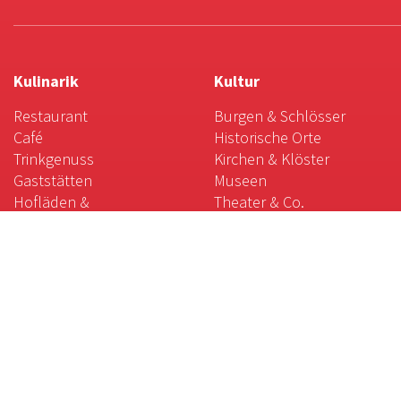
Kulinarik
Kultur
Restaurant
Burgen & Schlösser
Café
Historische Orte
Trinkgenuss
Kirchen & Klöster
Gaststätten
Museen
Hofläden &
Theater & Co.
Direktvermarkter