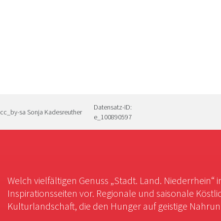
Datensatz-ID:
cc_by-sa Sonja Kadesreuther
e_100890597
Welch vielfältigen Genuss „Stadt. Land. Niederrhein“ 
Inspirationsseiten vor. Regionale und saisonale Köstli
Kulturlandschaft, die den Hunger auf geistige Nahrung 