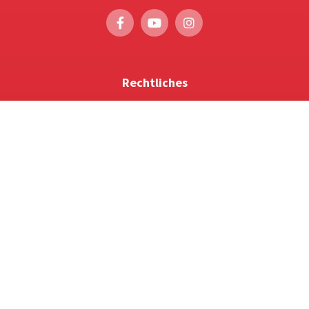
Rechtliches
Impressum
Cookie-Einstellungen
Datenschutzerklärung
Service
Foto-Bestellung
Scrollytelling
Favoriten & Tipps