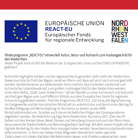
Förderprogramm „REACT-EU“ entwickelt Kultur, Natur und Kulinarik zum Aushängeschild für
den Niederrhein
Dieses Projekt wird als Teil der Reaktion der Europäischen Union auf die COVID-19-PANDEMIE
gefördert
Kulturelle Highlights erleben und die regionale Küche genießen: Dafür steht der Niederrhein.
Dieses touristische Profil der Region zwischen Rhein und Maas soll jetzt noch einmal geschärft
werden. Die Kombination aus bedeutenden Kulturstätten, faszinierender Landschaft und
kulinarischer Lebensfreude soll zum großen Aushängeschild für den Niederrhein werden.
Unter dem Motto „Stadt. Land. Niederrhein.“ soll der Wandel zu einer kulinarisch und kulturell
nachhaltigen Region vom Land NRW mit Mitteln aus dem Europäischen Fonds für regionale
Entwicklung gefördert werden. Titel des Programms: REACT-EU. Ziel ist es, die Digitalisierung
im Gastgewerbe und der touristischen Wirtschaft zu unterstützen und damit einen Beitrag für
die Beschäftigung und Wertschöpfung im Tourismus zu leisten, so das NRW-
Wirtschaftsministerium. So sollen auch die wirtschaftlichen Folgen der Coronapandemie
abgefedert werden. Die Federführung liegt beim Niederrhein Tourismus (NT). Über das NT-
Gebiet mit den Kreisen Kleve, Wesel, Viersen und Heinsberg hinaus sind auch der Rhein-Kreis-
Neuss sowie die Städte Krefeld und Mönchengladbach beteiligt. Mit dem neuen Projekt soll das
digitale Marketing für den Niederrhein vorangetrieben werden. Neue Kommunikationsformate
sollen entstehen. In Form von Videos, Fotos, Blogs oder Newslettern sollen spezielle
Zielgruppen mit diesen digitalen Werbeformaten besser und direkter angesprochen, neue