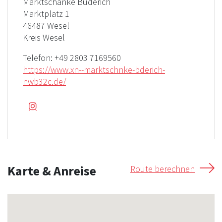
Marktschänke Büderich
Marktplatz 1
46487 Wesel
Kreis Wesel
Telefon:
+49 2803 7169560
https://www.xn--marktschnke-bderich-
nwb32c.de/
Karte & Anreise
Route berechnen